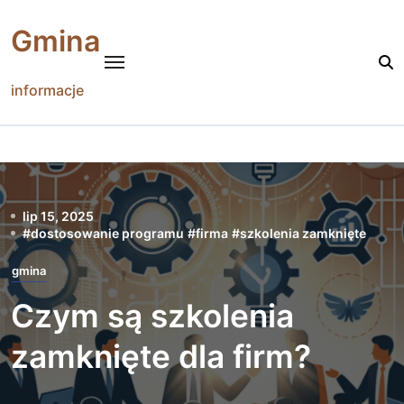
Skip
to
Gmina
content
informacje
lip 15, 2025
#
dostosowanie programu
#
firma
#
szkolenia zamknięte
gmina
Czym są szkolenia
zamknięte dla firm?