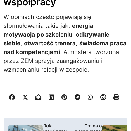
współpracy
W opiniach często pojawiają się
sformułowania takie jak:
energia
,
motywacja po szkoleniu
,
odkrywanie
siebie
,
otwartość trenera
,
świadoma praca
nad kompetencjami
. Atmosfera tworzona
przez ZEM sprzyja zaangażowaniu i
wzmacnianiu relacji w zespole.
N
Rola
Gmina o