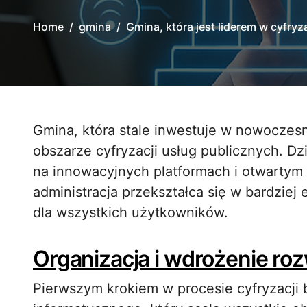
Home
gmina
Gmina, która jest liderem w cyfryz
Gmina, która stale inwestuje w nowoczesne rozwiązania, zdobywa miano **lidera** w
obszarze cyfryzacji usług publicznych. Dzi
na innowacyjnych platformach i otwartym
administracja przekształca się w bardziej 
dla wszystkich użytkowników.
Organizacja i wdrożenie ro
Pierwszym krokiem w procesie cyfryzacji