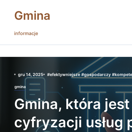
Skip
to
Gmina
content
informacje
gru 14, 2025
#
efektywniejsze
#
gospodarczy
#
kompete
gmina
Gmina, która jest
cyfryzacji usług 