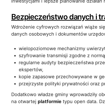
inwestycjami i lepsze planowanie działań
Bezpieczeństwo danych i t
Wdrożenie cyfrowych rozwiązań wiąże si
danych osobowych i dokumentów urzędow
wielopoziomowe mechanizmy uwierzyt
szyfrowanie transmisji zgodne z norm
regularne audyty bezpieczeństwa prz
ekspertów,
kopie zapasowe przechowywane w geog
przejrzyste polityki prywatności oraz 
Dodatkowo władze gminy wprowadziły ob
na otwartej
platformie
typu open data. D