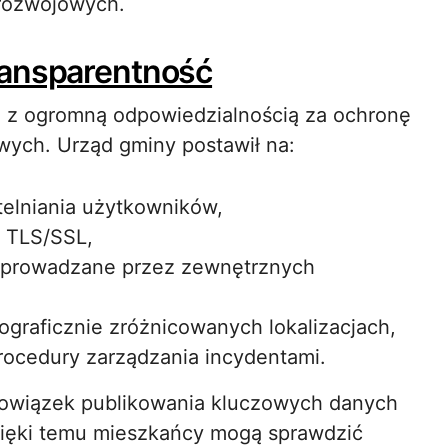
 rozwojowych.
ransparentność
ę z ogromną odpowiedzialnością za ochronę
ych. Urząd gminy postawił na:
elniania użytkowników,
ą TLS/SSL,
eprowadzane przez zewnętrznych
raficznie zróżnicowanych lokalizacjach,
procedury zarządzania incydentami.
owiązek publikowania kluczowych danych
zięki temu mieszkańcy mogą sprawdzić