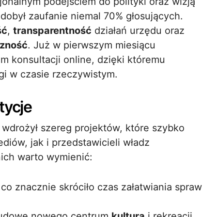
jonalnym podejściem do polityki oraz wizją
dobył zaufanie niemal 70% głosujących.
ść
,
transparentność
działań urzędu oraz
czność
. Już w pierwszym miesiącu
 konsultacji online, dzięki któremu
i w czasie rzeczywistym.
tycje
 wdrożył szereg projektów, które szybko
iów, jak i przedstawicieli władz
ich warto wymienić:
 znacznie skróciło czas załatwiania spraw
z budowę nowego centrum
kultura
i rekreacji,