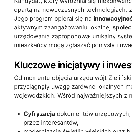
Kandydat, który wyróżniał się niekonwenc
opartą na nowoczesnych technologiach, z
Jego program opierał się na
innowacyjno
aktywnym zaangażowaniu lokalnej
społe
urzędowania zaproponował unikalny system
mieszkańcy mogą zgłaszać pomysły i uwag
Kluczowe inicjatywy i inwes
Od momentu objęcia urzędu wójt Zieliński
przyciągnęły uwagę zarówno lokalnych med
wojewódzkich. Wśród najważniejszych z n
Cyfryzacja
dokumentów urzędowych, co
przez interesantów,
modernizację świetlic wiejskich ora