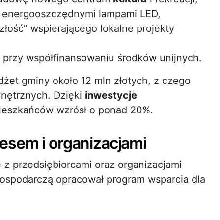
o energooszczędnymi lampami LED,
łość” wspierającego lokalne projekty
ej przy współfinansowaniu środków unijnych.
żet gminy około 12 mln złotych, z czego
wnętrznych. Dzięki
inwestycje
 mieszkańców wzrósł o ponad 20%.
esem i organizacjami
je z przedsiębiorcami oraz organizacjami
gospodarczą opracował program wsparcia dla