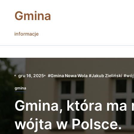
Skip
to
Gmina
content
informacje
gru 16, 2025
#
Gmina Nowa Wola
#
Jakub Zieliński
#
wój
gmina
Gmina, która ma
wójta w Polsce.