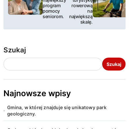
największy
turystykę
w
program
rowerową
pomocy
na
i
seniorom.
największą
skalę.
g
a
Szukaj
c
j
Szukaj
a
w
Najnowsze wpisy
p
Gmina, w której znajduje się unikatowy park
i
geologiczny.
s