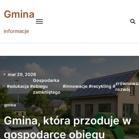
Skip
to
Gmina
content
informacje
mar 29, 2026
Gospodarka
zrównowa
#
edukacja
#
obiegu
#
innowacje
#
recykling
#
rozwój
zamkniętego
gmina
Gmina, która przoduje w
gospodarce obiegu