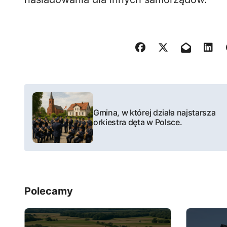
N
a
Gmina, w której działa najstarsza
orkiestra dęta w Polsce.
w
i
g
Polecamy
a
c