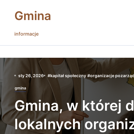
Skip
to
Gmina
content
informacje
sty 26, 2026
#
kapitał społeczny
#
organizacje pozarz
gmina
Gmina, w której d
lokalnych organi