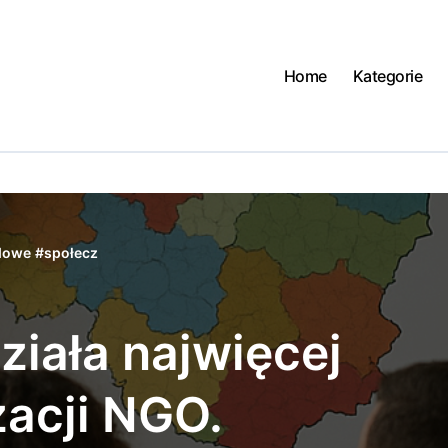
Home
Kategorie
ądowe
#
społecz
ziała najwięcej
zacji NGO.