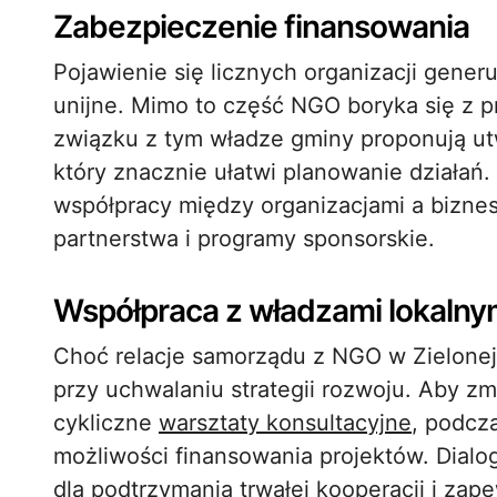
Zabezpieczenie finansowania
Pojawienie się licznych organizacji generu
unijne. Mimo to część NGO boryka się z p
związku z tym władze gminy proponują u
który znacznie ułatwi planowanie działań
współpracy między organizacjami a bizn
partnerstwa i programy sponsorskie.
Współpraca z władzami lokalny
Choć relacje samorządu z NGO w Zielonej D
przy uchwalaniu strategii rozwoju. Aby z
cykliczne
warsztaty konsultacyjne
, podcz
możliwości finansowania projektów. Dial
dla podtrzymania trwałej kooperacji i zape