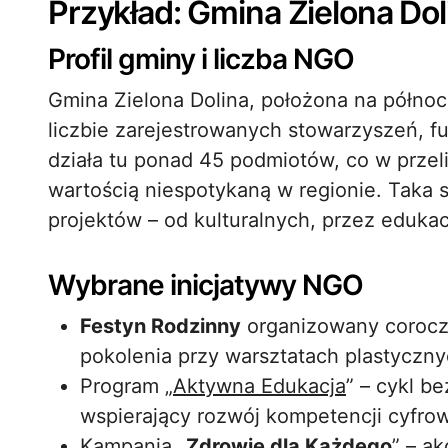
Przykład: Gmina Zielona Dol
Profil gminy i liczba NGO
Gmina Zielona Dolina, położona na północ
liczbie zarejestrowanych stowarzyszeń, f
działa tu ponad 45 podmiotów, co w przel
wartością niespotykaną w regionie. Taka s
projektów – od kulturalnych, przez eduka
Wybrane inicjatywy NGO
Festyn Rodzinny
organizowany coroczn
pokolenia przy warsztatach plastyczny
Program „
Aktywna Edukacja
” – cykl be
wspierający rozwój kompetencji cyfro
Kampania „
Zdrowie dla Każdego
” – a