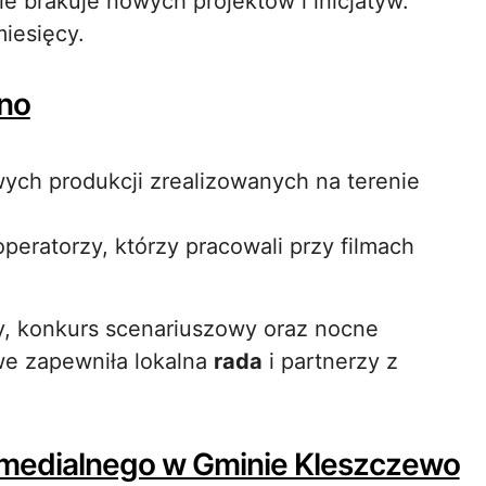
ie brakuje nowych projektów i inicjatyw.
iesięcy.
pno
ych produkcji zrealizowanych na terenie
operatorzy, którzy pracowali przy filmach
y, konkurs scenariuszowy oraz nocne
we zapewniła lokalna
rada
i partnerzy z
imedialnego w Gminie Kleszczewo