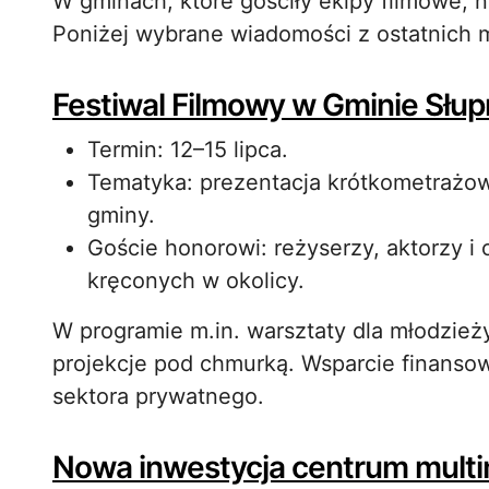
W gminach, które gościły ekipy filmowe, n
Poniżej wybrane wiadomości z ostatnich m
Festiwal Filmowy w Gminie Słu
Termin: 12–15 lipca.
Tematyka: prezentacja krótkometrażow
gminy.
Goście honorowi: reżyserzy, aktorzy i 
kręconych w okolicy.
W programie m.in. warsztaty dla młodzież
projekcje pod chmurką. Wsparcie finanso
sektora prywatnego.
Nowa inwestycja centrum mult