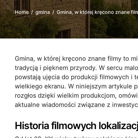
Home
gmina
Gmina, w której kręcono znane fil
Gmina, w której kręcono znane filmy to miejsce, gdzie historia kina splata się z lokalną
tradycją i pięknem przyrody. W sercu mal
powstają ujęcia do produkcji filmowych i t
wielkiego ekranu. W niniejszym artykule p
rozgłos dzięki wielkim produkcjom, omówi
aktualne wiadomości związane z inwestycj
Historia filmowych lokaliza