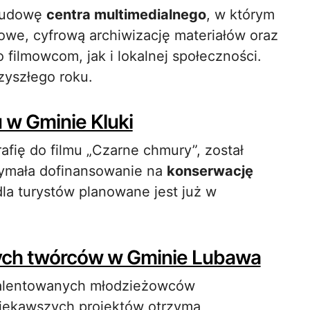
 budowę
centra multimedialnego
, w którym
owe, cyfrową archiwizację materiałów oraz
filmowcom, jak i lokalnej społeczności.
zyszłego roku.
w Gminie Kluki
afię do filmu „Czarne chmury”, został
zymała dofinansowanie na
konserwację
dla turystów planowane jest już w
dych twórców w Gminie Lubawa
talentowanych młodzieżowców
ciekawszych projektów otrzyma