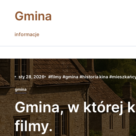
Skip
to
Gmina
content
informacje
sty 28, 2026
#
filmy
#
gmina
#
historia kina
#
mieszkańc
gmina
Gmina, w której 
filmy.