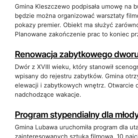
Gmina Kleszczewo podpisała umowę na
będzie można organizować warsztaty film
pokazy premier. Obiekt ma służyć zarówno 
Planowane zakończenie prac to koniec pr
Renowacja zabytkowego dworu 
Dwór z XVIII wieku, który stanowił scenogr
wpisany do rejestru zabytków. Gmina otr
elewacji i zabytkowych wnętrz. Otwarcie 
nadchodzące wakacje.
Program stypendialny dla mło
Gmina Lubawa uruchomiła program dla u
zainteresowanych sztuką filmową. 10 naj