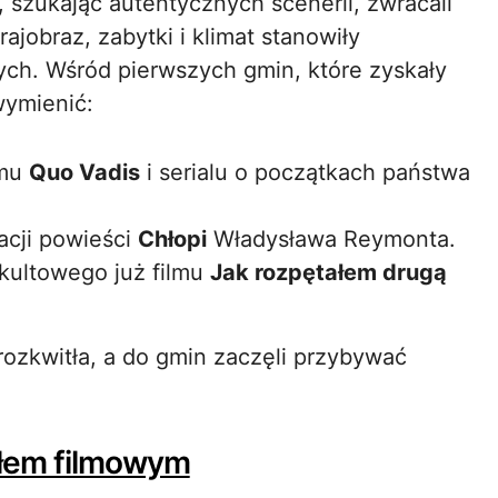
, szukając autentycznych scenerii, zwracali
rajobraz, zabytki i klimat stanowiły
ych. Wśród pierwszych gmin, które zyskały
wymienić:
lmu
Quo Vadis
i serialu o początkach państwa
acji powieści
Chłopi
Władysława Reymonta.
kultowego już filmu
Jak rozpętałem drugą
ozkwitła, a do gmin zaczęli przybywać
słem filmowym