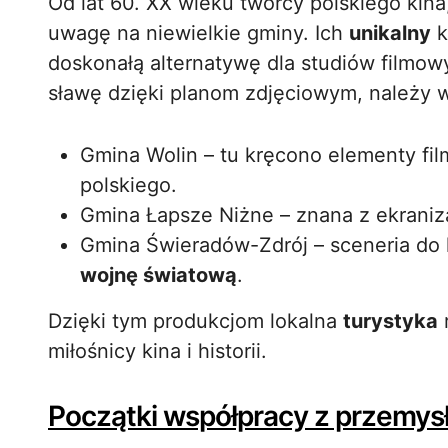
Od lat 60. XX wieku twórcy polskiego kina
uwagę na niewielkie gminy. Ich
unikalny
k
doskonałą alternatywę dla studiów filmow
sławę dzięki planom zdjęciowym, należy 
Gmina Wolin – tu kręcono elementy fi
polskiego.
Gmina Łapsze Niżne – znana z ekraniz
Gmina Świeradów-Zdrój – sceneria do 
wojnę światową
.
Dzięki tym produkcjom lokalna
turystyka
r
miłośnicy kina i historii.
Początki współpracy z przemy