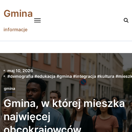
Skip
to
Gmina
content
informacje
maj 10, 2026
#
demografia
#
edukacja
#
gmina
#
integracja
#
kultura
#
miesz
gmina
Gmina, w której mieszka
najwięcej
obcokrajowców.