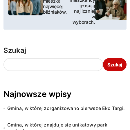
mieszkańcy
mieszka
głosują
najwięcej
w
najliczniej
bliźniaków.
w
i
wyborach.
g
a
Szukaj
c
Szukaj
j
a
w
Najnowsze wpisy
p
Gmina, w której zorganizowano pierwsze Eko Targi.
i
Gmina, w której znajduje się unikatowy park