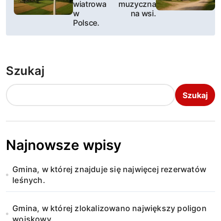
wiatrowa
muzyczna
i
w
na wsi.
Polsce.
g
a
Szukaj
c
j
Szukaj
a
w
Najnowsze wpisy
p
Gmina, w której znajduje się najwięcej rezerwatów
i
leśnych.
s
Gmina, w której zlokalizowano największy poligon
u
wojskowy.