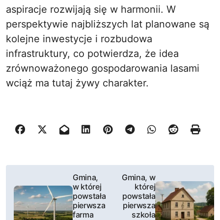
aspiracje rozwijają się w harmonii. W
perspektywie najbliższych lat planowane są
kolejne inwestycje i rozbudowa
infrastruktury, co potwierdza, że idea
zrównoważonego gospodarowania lasami
wciąż ma tutaj żywy charakter.
N
Gmina,
Gmina, w
w której
której
a
powstała
powstała
pierwsza
pierwsza
w
farma
szkoła