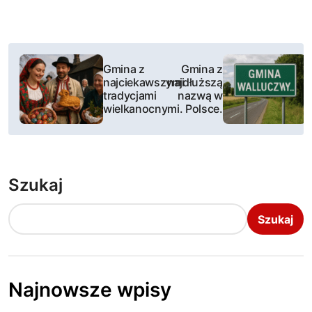
N
Gmina z
Gmina z
a
najciekawszymi
najdłuższą
tradycjami
nazwą w
w
wielkanocnymi.
Polsce.
i
g
Szukaj
a
Szukaj
c
j
a
Najnowsze wpisy