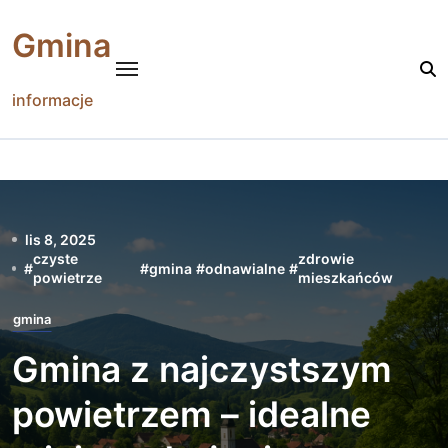
Skip
to
Gmina
content
informacje
lis 8, 2025
czyste
zdrowie
#
#
gmina
#
odnawialne
#
powietrze
mieszkańców
gmina
Gmina z najczystszym
powietrzem – idealne