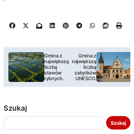
N
Gmina z
Gmina z
największą
największą
a
liczbą
liczbą
stawów
zabytków
w
rybnych.
UNESCO.
i
g
Szukaj
a
Szukaj
c