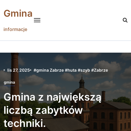
Skip
to
Gmina
content
informacje
lis 27, 2025
#
gmina Zabrze
#
huta
#
szyb
#
Zabrze
gmina
Gmina z największą
liczbą zabytków
techniki.