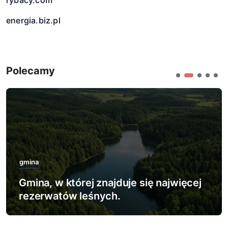
rybacy.com
energia.biz.pl
Polecamy
gmina
ej
Gmina, w której zlokalizowano
największy poligon wojskowy.