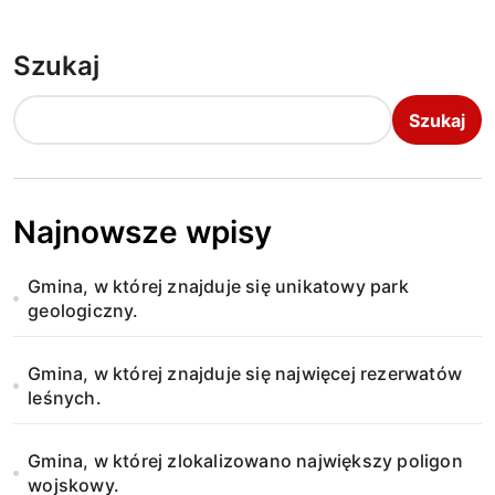
g
a
Szukaj
c
Szukaj
j
a
w
Najnowsze wpisy
p
Gmina, w której znajduje się unikatowy park
geologiczny.
i
s
Gmina, w której znajduje się najwięcej rezerwatów
leśnych.
u
Gmina, w której zlokalizowano największy poligon
wojskowy.