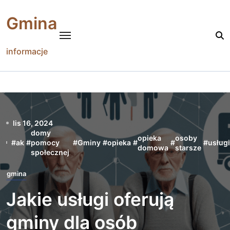
Skip
to
Gmina
content
informacje
lis 16, 2024
domy
opieka
osoby
#
ak
#
pomocy
#
Gminy
#
opieka
#
#
#
usługi
domowa
starsze
społecznej
gmina
Jakie usługi oferują
gminy dla osób