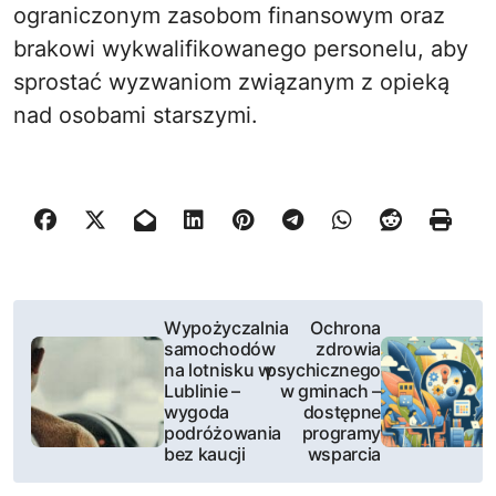
ograniczonym zasobom finansowym oraz
brakowi wykwalifikowanego personelu, aby
sprostać wyzwaniom związanym z opieką
nad osobami starszymi.
N
Wypożyczalnia
Ochrona
samochodów
zdrowia
a
na lotnisku w
psychicznego
Lublinie –
w gminach –
w
wygoda
dostępne
podróżowania
programy
i
bez kaucji
wsparcia