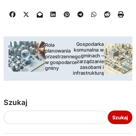
N
Gospodarka
Rola
komunalna w
planowania
a
gminach –
przestrzennego
zarządzanie
w gospodarce
w
zasobami i
gminy
infrastrukturą
i
g
Szukaj
a
c
Szukaj
j