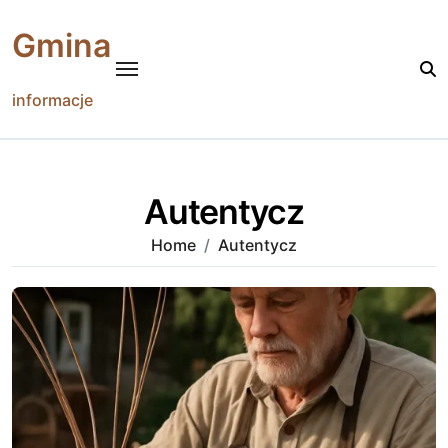
Skip
to
Gmina
content
informacje
Autentycz
Home
Autentycz