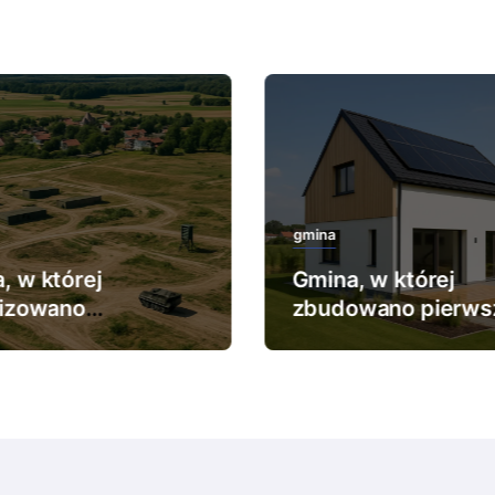
gmina
, w której
Gmina, w której
lizowano
zbudowano pierws
ększy poligon
dom pasywny.
kowy.