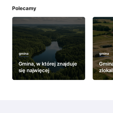
Polecamy
gmina
gmina
Gmina, w której znajduje
Gmina
się najwięcej
zloka
rezerwatów leśnych.
najwi
wojs