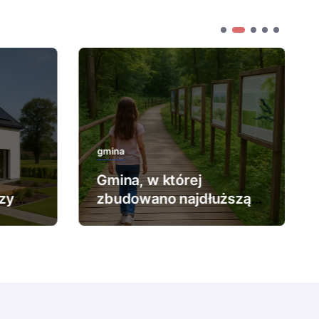
gmina
Gmina, w której
zy
zbudowano najdłuższą
ścieżkę edukacyjną.