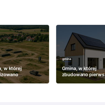
gmina
, w której
Gmina, w której
lizowano
zbudowano pierws
ększy poligon
dom pasywny.
kowy.