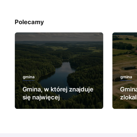
Polecamy
gmina
gmina
Gmina, w której znajduje
Gmina
się najwięcej
zloka
rezerwatów leśnych.
najwi
wojs