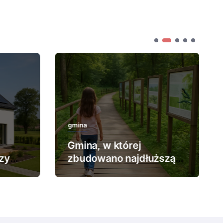
gmina
Gmina, w której
zy
zbudowano najdłuższą
ścieżkę edukacyjną.