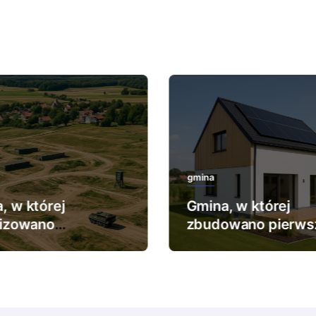
gmina
, w której
Gmina, w której
lizowano
zbudowano pierws
ększy poligon
dom pasywny.
kowy.