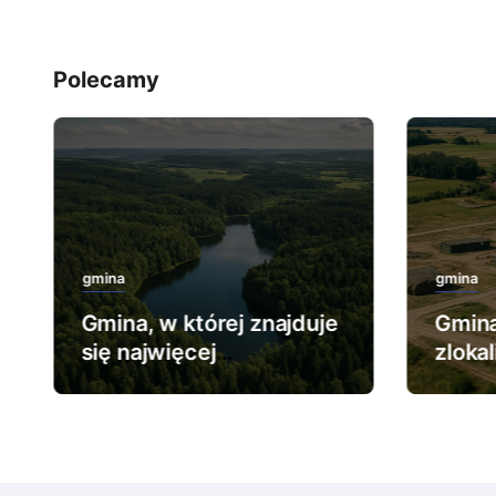
Polecamy
gmina
gmina
Gmina, w której znajduje
Gmina
się najwięcej
zloka
rezerwatów leśnych.
najwi
wojs