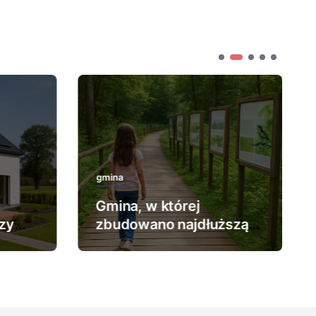
gmina
Gmina, w której
zy
zbudowano najdłuższą
ścieżkę edukacyjną.