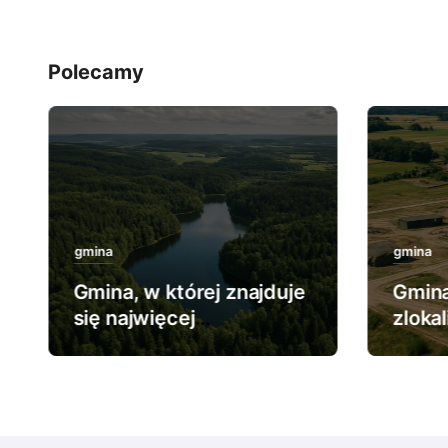
Polecamy
gmina
gmina
Gmina, w której znajduje
Gmina
się najwięcej
zloka
rezerwatów leśnych.
najwi
wojs