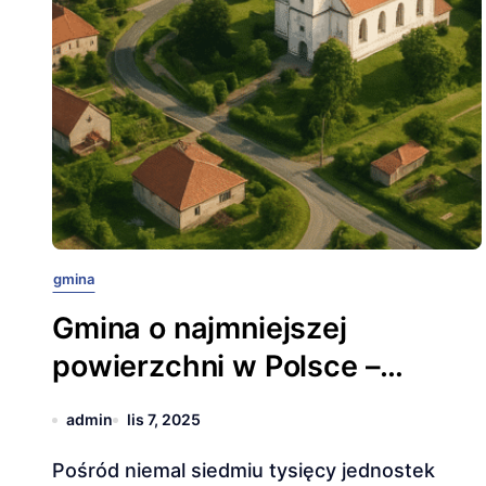
gmina
Gmina o najmniejszej
powierzchni w Polsce –
mikroskopijna, ale wyjątkowa!
admin
lis 7, 2025
Pośród niemal siedmiu tysięcy jednostek