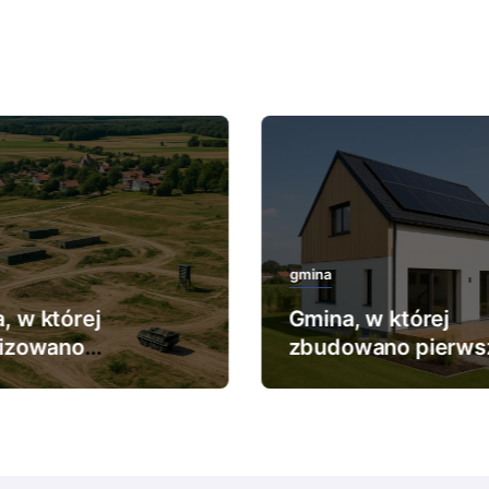
gmina
, w której
Gmina, w której
lizowano
zbudowano pierws
ększy poligon
dom pasywny.
kowy.