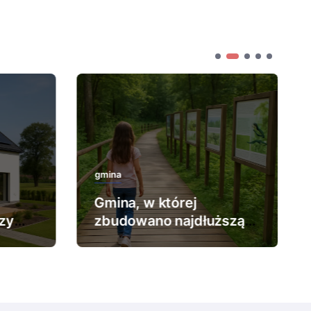
gmina
Gmina, w której
zy
zbudowano najdłuższą
ścieżkę edukacyjną.