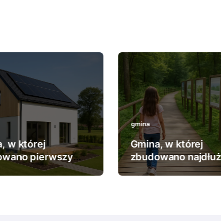
gmina
, w której
Gmina, w której
owano pierwszy
zbudowano najdłu
pasywny.
ścieżkę edukacyjną