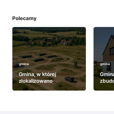
Polecamy
gmina
gmina
Gmina, w której
Gmina
zlokalizowano
zbud
największy poligon
dom 
wojskowy.