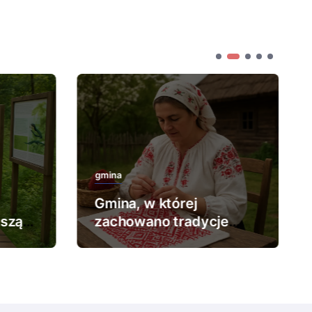
gmina
Gmina, w której
ższą
zachowano tradycje
.
haftu ludowego.