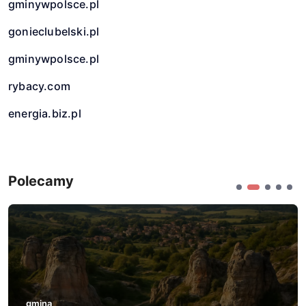
gminywpolsce.pl
gonieclubelski.pl
gminywpolsce.pl
rybacy.com
energia.biz.pl
Polecamy
gmina