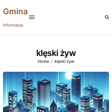
Skip
to
Gmina
content
informacje
klęski żyw
Home
klęski żyw