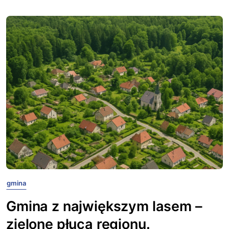
gmina
Gmina z największym lasem –
zielone płuca regionu.