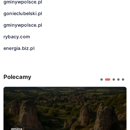
gminywpolsce.pl
gonieclubelski.pl
gminywpolsce.pl
rybacy.com
energia.biz.pl
Polecamy
gmina