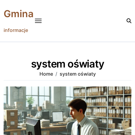
Skip
to
Gmina
content
informacje
system oświaty
Home
system oświaty