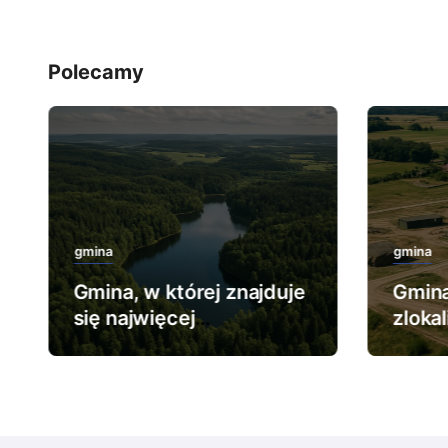
Polecamy
gmina
gmina
Gmina, w której znajduje
Gmina
się najwięcej
zloka
rezerwatów leśnych.
najwi
wojs