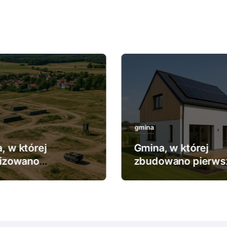
gmina
, w której
Gmina, w której
lizowano
zbudowano pierws
ększy poligon
dom pasywny.
kowy.