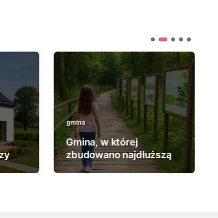
gmina
Gmina, w której
zy
zbudowano najdłuższą
ścieżkę edukacyjną.