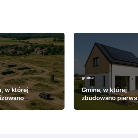
gmina
, w której
Gmina, w której
lizowano
zbudowano pierws
ększy poligon
dom pasywny.
kowy.