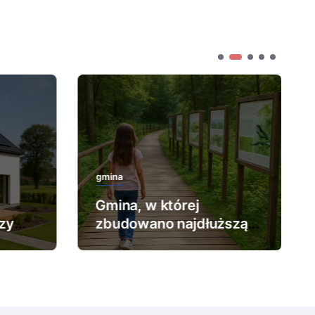
gmina
Gmina, w której
zy
zbudowano najdłuższą
ścieżkę edukacyjną.