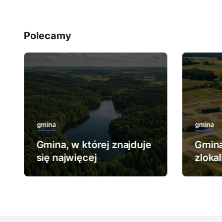
Polecamy
gmina
gmina
Gmina, w której znajduje
Gmina
się najwięcej
zloka
rezerwatów leśnych.
najwi
wojs