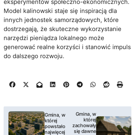
eksperymentów społeczno-ekonomicznych.
Model kalinowski staje się inspiracją dla
innych jednostek samorządowych, które
dostrzegają, że skuteczne wykorzystanie
narzędzi pieniądza lokalnego może
generować realne korzyści i stanowić impuls
do dalszego rozwoju.
N
Gmina, w
Gmina, w
której
której
a
zachowały
powstało
się dawne
najwięcej