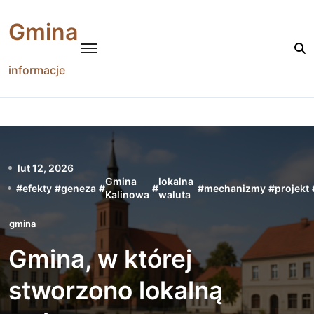
Skip
to
Gmina
content
informacje
lut 12, 2026
Gmina
lokalna
#
efekty
#
geneza
#
#
#
mechanizmy
#
projekt
Kalinowa
waluta
gmina
Gmina, w której
stworzono lokalną