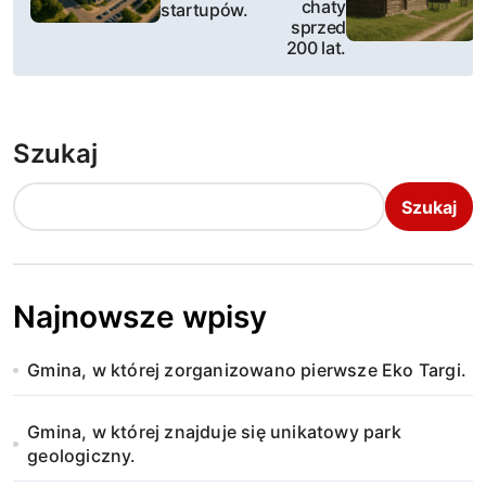
w
chaty
startupów.
sprzed
i
200 lat.
g
a
Szukaj
c
Szukaj
j
a
w
Najnowsze wpisy
p
Gmina, w której zorganizowano pierwsze Eko Targi.
i
Gmina, w której znajduje się unikatowy park
s
geologiczny.