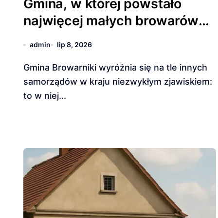
Gmina, w której powstało
najwięcej małych browarów
rzemieślniczych.
admin
lip 8, 2026
Gmina Browarniki wyróżnia się na tle innych
samorządów w kraju niezwykłym zjawiskiem:
to w niej...