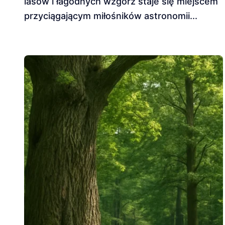
lasów i łagodnych wzgórz staje się miejscem
przyciągającym miłośników astronomii...