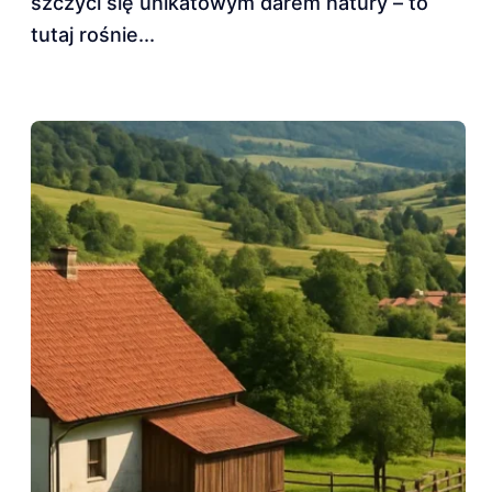
szczyci się unikatowym darem natury – to
tutaj rośnie...