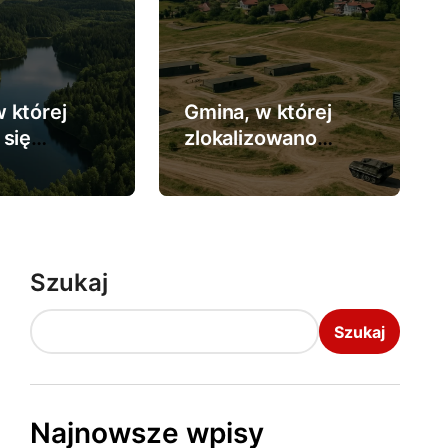
mina, w której zbudowa
 której
Gmina, w której
dłuższą ścieżkę edukacy
 się
zlokalizowano
j
największy poligon
tów
wojskowy.
Szukaj
Szukaj
Najnowsze wpisy