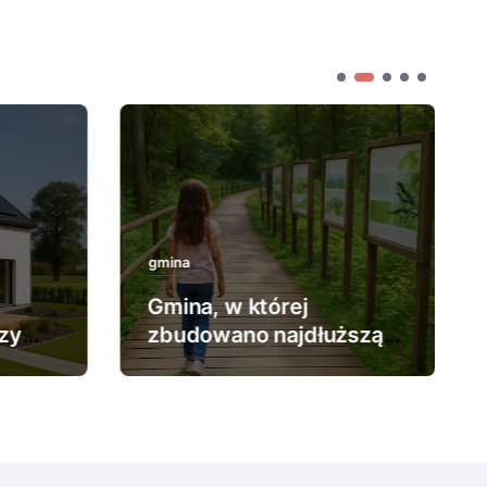
gmina
Gmina, w której
zy
zbudowano najdłuższą
ścieżkę edukacyjną.