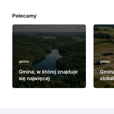
Polecamy
gmina
gmina
Gmina, w której znajduje
Gmina
się najwięcej
zloka
rezerwatów leśnych.
najwi
wojs