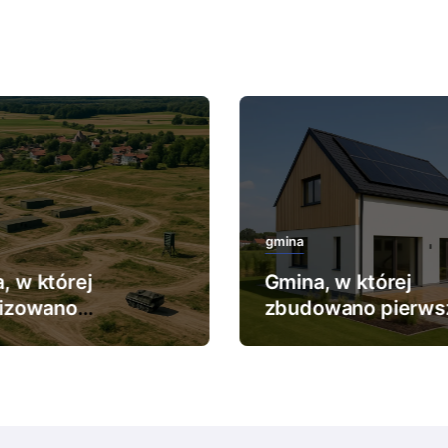
gmina
, w której
Gmina, w której
lizowano
zbudowano pierws
ększy poligon
dom pasywny.
kowy.