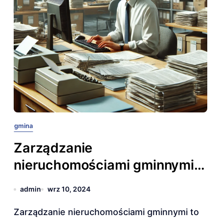
gmina
Zarządzanie
nieruchomościami gminnymi –
rola organów samorządowych
admin
wrz 10, 2024
Zarządzanie nieruchomościami gminnymi to