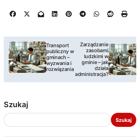
N
Zarządzanie
Transport
zasobami
publiczny w
a
ludzkimi w
gminach –
gminie – jak
wyzwania i
w
działa
rozwiązania
administracja?
i
g
Szukaj
a
c
Szukaj
j