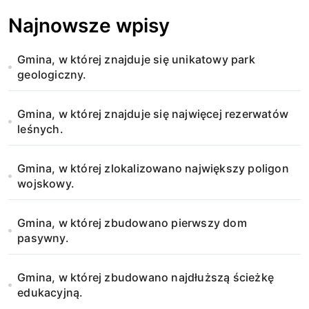
a
Najnowsze wpisy
w
Gmina, w której znajduje się unikatowy park
p
geologiczny.
i
Gmina, w której znajduje się najwięcej rezerwatów
s
leśnych.
u
Gmina, w której zlokalizowano największy poligon
wojskowy.
Gmina, w której zbudowano pierwszy dom
pasywny.
Gmina, w której zbudowano najdłuższą ścieżkę
edukacyjną.