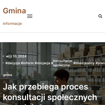
Skip
to
Gmina
content
informacje
wrz 10, 2024
konsultacje
#
decyzje
#
inform
#
inicjacja
#
#
mieszkańcy
#
pla
społeczne
gmina
Jak przebiega proces
konsultacji społecznych