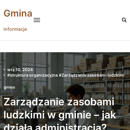
Skip
to
Gmina
content
informacje
wrz 10, 2024
#
struktura organizacyjna
#
Zarządzanie zasobami ludzkimi
gmina
Zarządzanie zasobami
ludzkimi w gminie – jak
działa administracja?