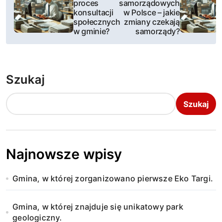
a
proces
samorządowych
konsultacji
w Polsce – jakie
w
społecznych
zmiany czekają
w gminie?
samorządy?
i
g
Szukaj
a
c
Szukaj
j
a
Najnowsze wpisy
w
Gmina, w której zorganizowano pierwsze Eko Targi.
p
i
Gmina, w której znajduje się unikatowy park
geologiczny.