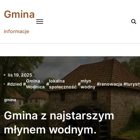
Skip
to
Gmina
content
informacje
lis 19, 2025
Gmina
lokalna
młyn
#
dzied
#
#
#
#
renowacja
#
turyst
Wodnica
społeczność
wodny
gmina
Gmina z najstarszym
młynem wodnym.