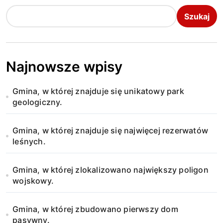
a
Szukaj
c
j
a
Najnowsze wpisy
w
Gmina, w której znajduje się unikatowy park
p
geologiczny.
i
Gmina, w której znajduje się najwięcej rezerwatów
s
leśnych.
u
Gmina, w której zlokalizowano największy poligon
wojskowy.
Gmina, w której zbudowano pierwszy dom
pasywny.