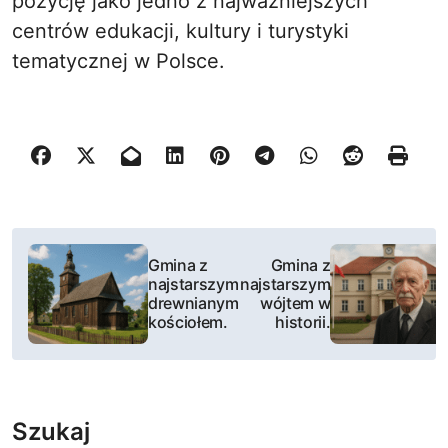
pozycję jako jedno z najważniejszych
centrów edukacji, kultury i turystyki
tematycznej w Polsce.
N
Gmina z
Gmina z
a
najstarszym
najstarszym
drewnianym
wójtem w
w
kościołem.
historii.
i
g
Szukaj