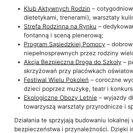
Klub Aktywnych Rodzin
– cotygodniow
dietetykami, trenerami), warsztaty kul
Strefa Rodzinna na Rynku
– dedykowan
fontanną i sceną plenerową;
Program Sąsiedzkiej Pomocy
– dobrowo
niepełnosprawnych przez rodziny wiel
Akcja Bezpieczna Droga do Szkoły
– p
skrzyżowań przy placówkach oświato
Festiwal Wielu Pokoleń
– coroczne wyd
dzieci poprzez muzykę, teatr i konkurs
Ekologiczne Obozy Letnie
– wyjazdy dl
towarzyszą warsztaty przyrodnicze i s
Działania te sprzyjają budowaniu lokalne
bezpieczeństwa i przynależności. Dzięki i