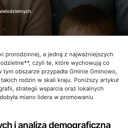
wielodzietnych.
lodzietne**, czyli te, które wychowują co
 w tym obszarze przypadła Gminie Gminowo,
akich rodzin w skali kraju. Poniższy artykuł
fii, strategii wsparcia oraz lokalnych
zdobyła miano lidera w promowaniu
ych i analiza demograficzna