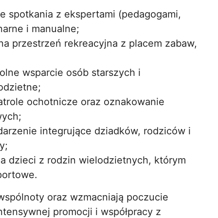
e spotkania z ekspertami (pedagogami,
inarne i manualne;
a przestrzeń rekreacyjna z placem zabaw,
lne wsparcie osób starszych i
odzietne;
atrole ochotnicze oraz oznakowanie
wych;
arzenie integrujące dziadków, rodziców i
y;
a dzieci z rodzin wielodzietnych, którym
portowe.
j wspólnoty oraz wzmacniają poczucie
ntensywnej promocji i współpracy z