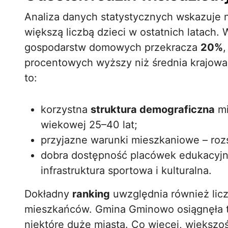
Analiza danych statystycznych wskazuje na
większą liczbą dzieci w ostatnich latach
gospodarstw domowych przekracza
20%
procentowych wyższy niż średnia krajowa
to:
korzystna
struktura demograficzna
mi
wiekowej 25–40 lat;
przyjazne warunki mieszkaniowe – rozsą
dobra dostępność placówek edukacyjn
infrastruktura sportowa i kulturalna.
Dokładny
ranking
uwzględnia również lic
mieszkańców. Gmina Gminowo osiągnęła t
niektóre duże miasta. Co więcej, większ