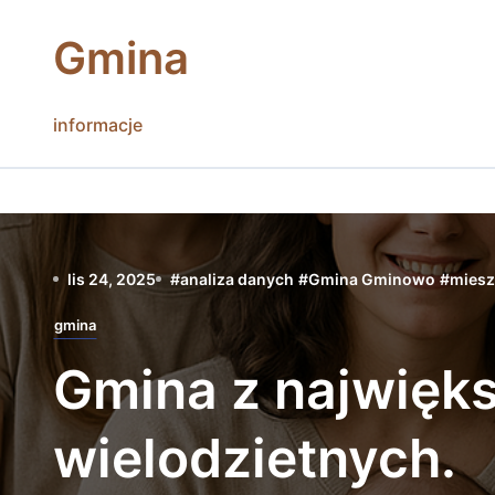
Skip
to
Gmina
content
informacje
lis 24, 2025
#
analiza danych
#
Gmina Gminowo
#
miesz
gmina
Gmina z najwięks
wielodzietnych.