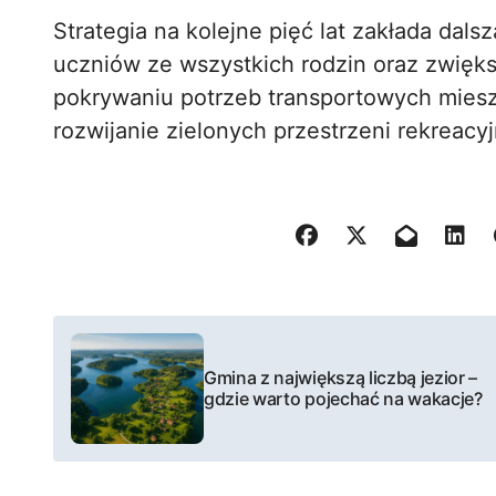
Strategia na kolejne pięć lat zakłada dal
uczniów ze wszystkich rodzin oraz zwięks
pokrywaniu potrzeb transportowych miesz
rozwijanie zielonych przestrzeni rekreacy
N
a
Gmina z największą liczbą jezior –
gdzie warto pojechać na wakacje?
w
i