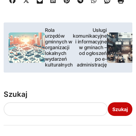
N
Rola
Usługi
urzędów
komunikacyjne
a
gminnych w
i informacyjne
organizacji
w gminach –
w
lokalnych
od ogłoszeń
wydarzeń
po e-
i
kulturalnych
administrację
g
a
Szukaj
c
Szukaj
j
a