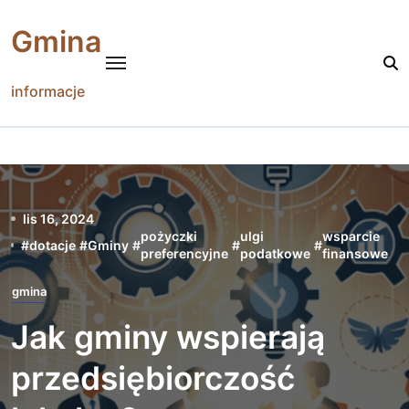
Skip
to
Gmina
content
informacje
lis 16, 2024
pożyczki
ulgi
wsparcie
#
dotacje
#
Gminy
#
#
#
preferencyjne
podatkowe
finansowe
gmina
Jak gminy wspierają
przedsiębiorczość