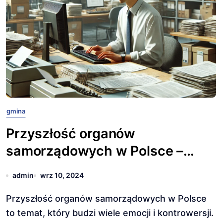
gmina
Przyszłość organów
samorządowych w Polsce –
jakie zmiany czekają
admin
wrz 10, 2024
samorządy?
Przyszłość organów samorządowych w Polsce
to temat, który budzi wiele emocji i kontrowersji.