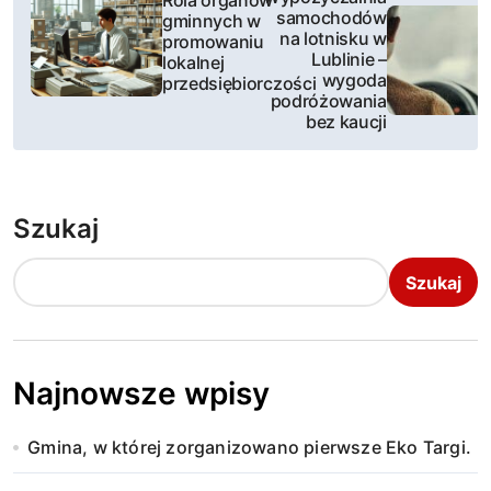
samochodów
gminnych w
a
na lotnisku w
promowaniu
Lublinie –
lokalnej
w
wygoda
przedsiębiorczości
podróżowania
i
bez kaucji
g
a
Szukaj
c
Szukaj
j
a
w
Najnowsze wpisy
p
Gmina, w której zorganizowano pierwsze Eko Targi.
i