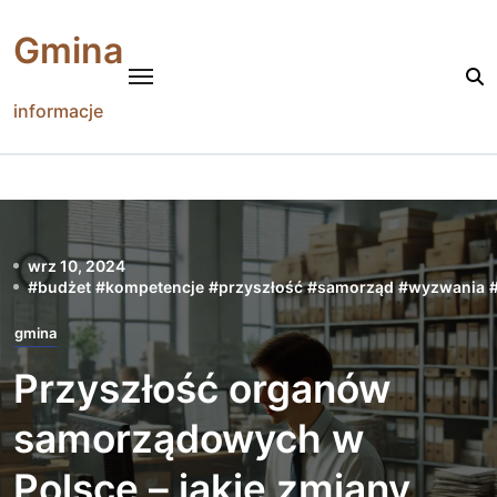
Skip
to
Gmina
content
informacje
wrz 10, 2024
#
budżet
#
kompetencje
#
przyszłość
#
samorząd
#
wyzwania
gmina
Przyszłość organów
samorządowych w
Polsce – jakie zmiany